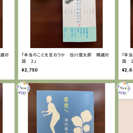
精選対
『本当のことを言おうか 谷川俊太郎 精選対
『本
話 ２』
話 １
¥2,750
¥2,