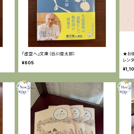
『虚空へ』文庫（谷川俊太郎）
★お
レン
¥605
¥1,1