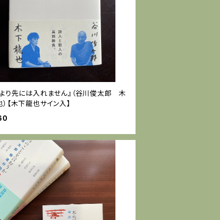
れより先には入れません』（谷川俊太郎 木
也）【木下龍也サイン入】
60