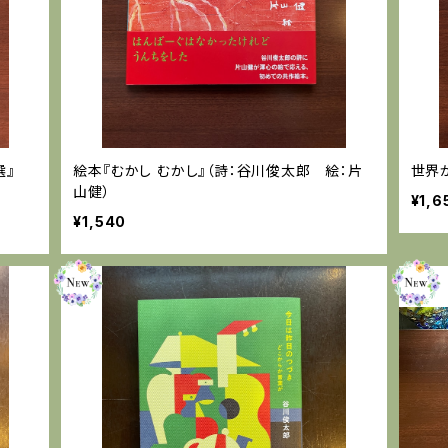
選』
絵本『むかし むかし』（詩：谷川俊太郎 絵：片
世界
山健）
¥1,6
¥1,540