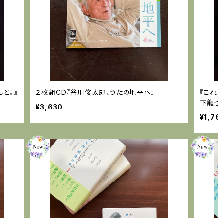
と。』
２枚組CD『谷川俊太郎、うたの地平へ』
『こ
下龍
¥3,630
¥1,7