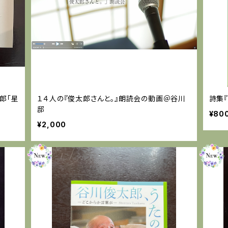
太郎「星
１４人の『俊太郎さんと。』朗読会の動画＠谷川
詩集『
邸
¥80
¥2,000