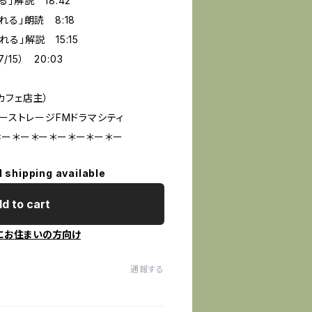
」解説 18:42
る」朗読 8:18
る」解説 15:15
/15） 20:03
フェ店主）
ストレージFMドラマシティ
＊ー＊ー＊ー＊ー＊ー＊ー＊ー
l shipping available
d to cart
にお住まいの方向け
通報する