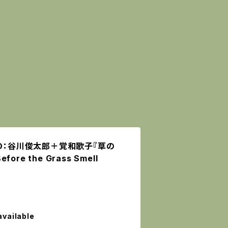
CD：谷川俊太郎＋覚和歌子『草の
e the Grass Smell
available