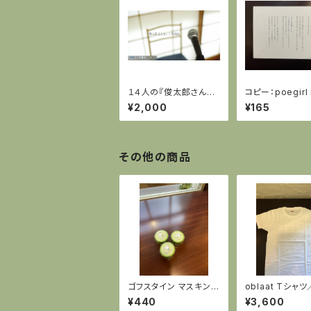
１４人の『俊太郎さん
コピー：poegir
と。』朗読会の動画＠谷
カード／谷川俊
¥2,000
¥165
川邸
の勲章」
その他の商品
ゴフスタイン マスキング
oblaat Tシャ
テープ（ブルッキーのひ
ぱ（手描き）
¥440
¥3,600
つじ／20mm）