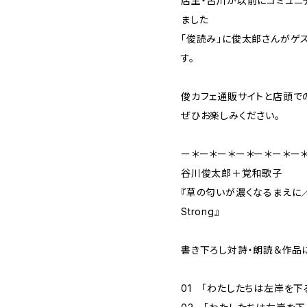
店主・古川が以前にコミュニ
ました
「俊読み」に俊太郎さんがゲ
す。
俊カフェ通販サイトと店頭で
ぜひお楽しみください。
ー＊ー＊ー＊ー＊ー＊ー＊ー
谷川俊太郎＋覚和歌子
『草の匂いが濃くなるまえに／Befo
Strong』
書き下ろし対詩・朗読＆作品
01 「わたしたちは左岸を下る