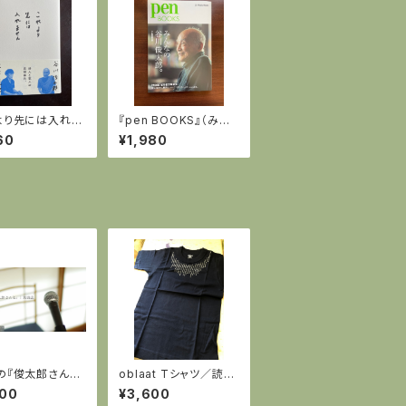
より先には入れま
『pen BOOKS』（みん
（谷川俊太郎 木
なの谷川俊太郎。）
60
¥1,980
）【木下龍也サイ
の『俊太郎さん
oblaat Tシャツ／読唇
朗読会の動画＠谷
術
000
¥3,600