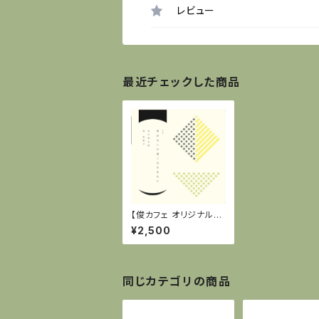
レビュー
最近チェックした商品
【俊カフェ オリジナル】C
D：谷川俊太郎＋覚和歌
¥2,500
子『草の匂いが濃くなる
まえに／Before the
Grass Smell Grows
Strong』
同じカテゴリの商品