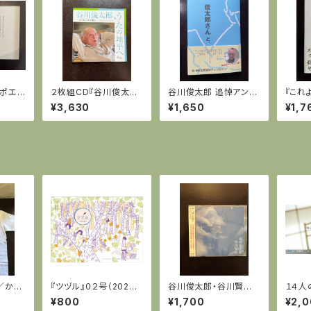
l ポエム
２枚組CD『谷川俊太郎、
谷川俊太郎 追悼アンソ
『これ
太郎「星
うたの地平へ』
ロジー『俊太郎さんと。』
せん』
¥3,630
¥1,650
¥1,7
下龍也
ン入】
ツ／かっ
『ツヅル』０２号（2020.1
谷川俊太郎・谷川賢作
１４人
0）
『七等星』
と。』
¥800
¥1,700
¥2,
川邸