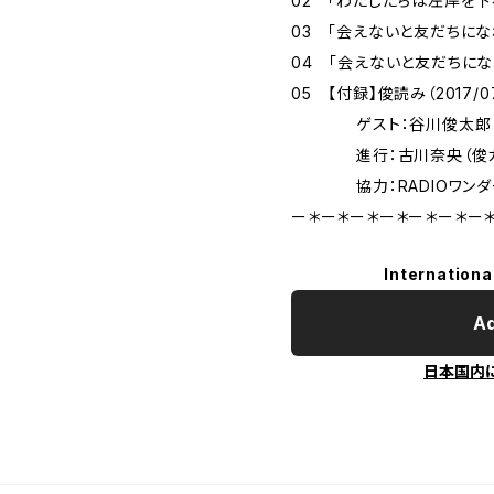
02 「わたしたちは左岸を下る
03 「会えないと友だちになれ
04 「会えないと友だちになれ
05 【付録】俊読み（2017/07
ゲスト：谷川俊太郎
進行：古川奈央（俊カ
協力：RADIOワンダー
ー＊ー＊ー＊ー＊ー＊ー＊ー
Internationa
Ad
日本国内